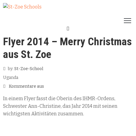
STARTSEITE
AKTUELLES
Flyer 2014 – Merry Christmas
HISTORIE
SPENDEN
aus St. Zoe
&
AKTIONEN
by:
St-Zoe-School
ÜBER
Uganda
UNS
BILDER
Kommentare aus
&
In einem Flyer fasst die Oberin des IHMR-Ordens,
REISEBERICHTE
Schwester Ann-Christine, das Jahr 2014 mit seinen
wichtigsten Aktivitäten zusammen.