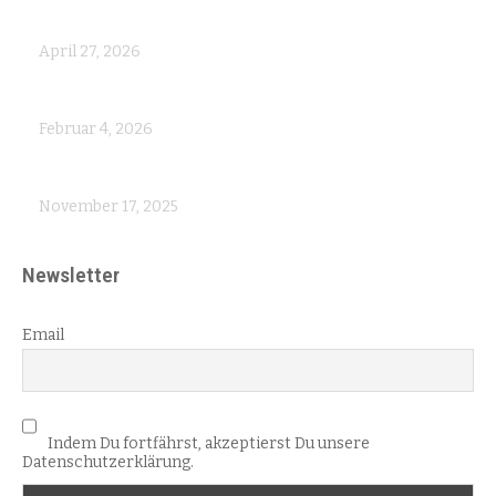
Schwester Agnes berichtet aus St. Zoe
April 27, 2026
Schlafsaal – Fertigstellung rückt näher
Februar 4, 2026
Die Errichtung eines neuen Schlafsaals kommt voran
November 17, 2025
Newsletter
Email
Indem Du fortfährst, akzeptierst Du unsere
Datenschutzerklärung.