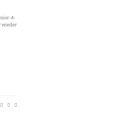
enior-4-
r wieder