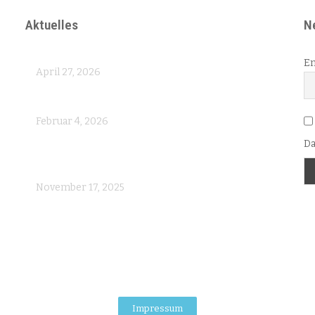
Aktuelles
N
Schwester Agnes berichtet aus St. Zoe
Em
April 27, 2026
Schlafsaal – Fertigstellung rückt näher
Februar 4, 2026
Da
Die Errichtung eines neuen Schlafsaals kommt
voran
November 17, 2025
.
Impressum